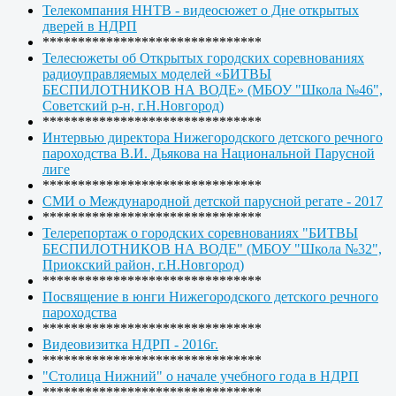
Телекомпания ННТВ - видеосюжет о Дне открытых
дверей в НДРП
*******************************
Телесюжеты об Открытых городских соревнованиях
радиоуправляемых моделей «БИТВЫ
БЕСПИЛОТНИКОВ НА ВОДЕ» (МБОУ "Школа №46",
Советский р-н, г.Н.Новгород)
*******************************
Интервью директора Нижегородского детского речного
пароходства В.И. Дьякова на Национальной Парусной
лиге
*******************************
СМИ о Международной детской парусной регате - 2017
*******************************
Телерепортаж о городских соревнованиях "БИТВЫ
БЕСПИЛОТНИКОВ НА ВОДЕ" (МБОУ "Школа №32",
Приокский район, г.Н.Новгород)
*******************************
Посвящение в юнги Нижегородского детского речного
пароходства
*******************************
Видеовизитка НДРП - 2016г.
*******************************
"Столица Нижний" о начале учебного года в НДРП
*******************************