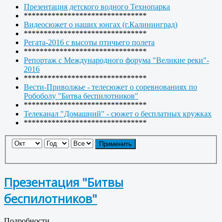
Презентация детского водного Технопарка
*******************************
Видеосюжет о наших юнгах (г.Калининград)
*******************************
Регата-2016 с высоты птичьего полета
*******************************
Репортаж с Международного форума "Великие реки"-
2016
*******************************
Вести-Приволжье - телесюжет о соревнованиях по
Робоболу "Битва беспилотников"
*******************************
Телеканал "Домашний" - сюжет о бесплатных кружках
*******************************
Применить
Презентация "Битвы
беспилотников"
Подробности