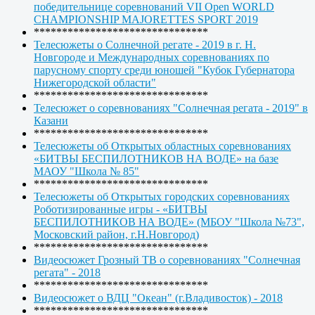
победительнице соревнований VII Open WORLD
CHAMPIONSHIP MAJORETTES SPORT 2019
*******************************
Телесюжеты о Солнечной регате - 2019 в г. Н.
Новгороде и Международных соревнованиях по
парусному спорту среди юношей "Кубок Губернатора
Нижегородской области"
*******************************
Телесюжет о соревнованиях "Солнечная регата - 2019" в
Казани
*******************************
Телесюжеты об Открытых областных соревнованиях
«БИТВЫ БЕСПИЛОТНИКОВ НА ВОДЕ» на базе
МАОУ "Школа № 85"
*******************************
Телесюжеты об Открытых городских соревнованиях
Роботизированные игры - «БИТВЫ
БЕСПИЛОТНИКОВ НА ВОДЕ» (МБОУ "Школа №73",
Московский район, г.Н.Новгород)
*******************************
Видеосюжет Грозный ТВ о соревнованиях "Солнечная
регата" - 2018
*******************************
Видеосюжет о ВДЦ "Океан" (г.Владивосток) - 2018
*******************************