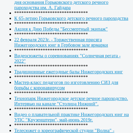
дня основания Горьковского детского речного
пароходства им. А. Гайдара
*******************************
К 65-летию Горьковского детского речного пароходства
*******************************
Акция к Дню Победы "Бессмертный экипаж"
*******************************
22 февраля 2023г. - Торжественная присяга
Нижегородских юнг в Гербовом зале ярмарки
*******************************
Видеосюжеты о соревнованиях "Солнечная регата -
2022"
*******************************
Традиционные ежегодные балы Нижегородских юнг
*******************************
Мастер-класс педагогов по изготовлению СИЗ для
борьбы с коронавирусом
*******************************
Технопарк Нижегородское детское речное пароходство.
Интервью на канале "Столица Нижний".
*******************************
Видео о плавательной практике Нижегородских юнг на
УПС "Крузенштерн", май-июнь 2019г.
*******************************
Телесюжет о хореографической студии "Волна" -