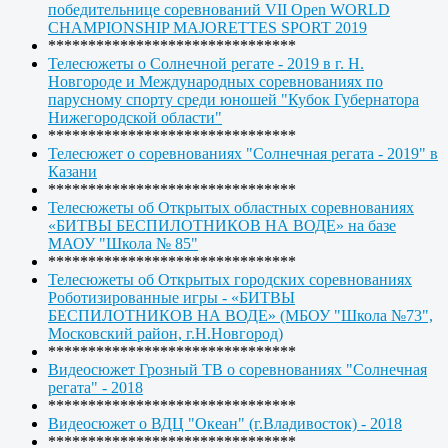
победительнице соревнований VII Open WORLD
CHAMPIONSHIP MAJORETTES SPORT 2019
*******************************
Телесюжеты о Солнечной регате - 2019 в г. Н.
Новгороде и Международных соревнованиях по
парусному спорту среди юношей "Кубок Губернатора
Нижегородской области"
*******************************
Телесюжет о соревнованиях "Солнечная регата - 2019" в
Казани
*******************************
Телесюжеты об Открытых областных соревнованиях
«БИТВЫ БЕСПИЛОТНИКОВ НА ВОДЕ» на базе
МАОУ "Школа № 85"
*******************************
Телесюжеты об Открытых городских соревнованиях
Роботизированные игры - «БИТВЫ
БЕСПИЛОТНИКОВ НА ВОДЕ» (МБОУ "Школа №73",
Московский район, г.Н.Новгород)
*******************************
Видеосюжет Грозный ТВ о соревнованиях "Солнечная
регата" - 2018
*******************************
Видеосюжет о ВДЦ "Океан" (г.Владивосток) - 2018
*******************************