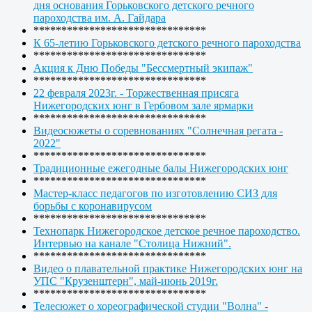
дня основания Горьковского детского речного
пароходства им. А. Гайдара
*******************************
К 65-летию Горьковского детского речного пароходства
*******************************
Акция к Дню Победы "Бессмертный экипаж"
*******************************
22 февраля 2023г. - Торжественная присяга
Нижегородских юнг в Гербовом зале ярмарки
*******************************
Видеосюжеты о соревнованиях "Солнечная регата -
2022"
*******************************
Традиционные ежегодные балы Нижегородских юнг
*******************************
Мастер-класс педагогов по изготовлению СИЗ для
борьбы с коронавирусом
*******************************
Технопарк Нижегородское детское речное пароходство.
Интервью на канале "Столица Нижний".
*******************************
Видео о плавательной практике Нижегородских юнг на
УПС "Крузенштерн", май-июнь 2019г.
*******************************
Телесюжет о хореографической студии "Волна" -