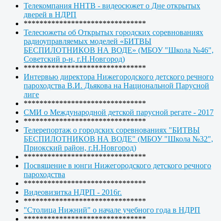
Телекомпания ННТВ - видеосюжет о Дне открытых
дверей в НДРП
*******************************
Телесюжеты об Открытых городских соревнованиях
радиоуправляемых моделей «БИТВЫ
БЕСПИЛОТНИКОВ НА ВОДЕ» (МБОУ "Школа №46",
Советский р-н, г.Н.Новгород)
*******************************
Интервью директора Нижегородского детского речного
пароходства В.И. Дьякова на Национальной Парусной
лиге
*******************************
СМИ о Международной детской парусной регате - 2017
*******************************
Телерепортаж о городских соревнованиях "БИТВЫ
БЕСПИЛОТНИКОВ НА ВОДЕ" (МБОУ "Школа №32",
Приокский район, г.Н.Новгород)
*******************************
Посвящение в юнги Нижегородского детского речного
пароходства
*******************************
Видеовизитка НДРП - 2016г.
*******************************
"Столица Нижний" о начале учебного года в НДРП
*******************************