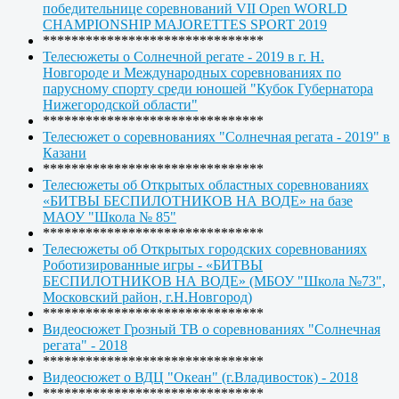
победительнице соревнований VII Open WORLD
CHAMPIONSHIP MAJORETTES SPORT 2019
*******************************
Телесюжеты о Солнечной регате - 2019 в г. Н.
Новгороде и Международных соревнованиях по
парусному спорту среди юношей "Кубок Губернатора
Нижегородской области"
*******************************
Телесюжет о соревнованиях "Солнечная регата - 2019" в
Казани
*******************************
Телесюжеты об Открытых областных соревнованиях
«БИТВЫ БЕСПИЛОТНИКОВ НА ВОДЕ» на базе
МАОУ "Школа № 85"
*******************************
Телесюжеты об Открытых городских соревнованиях
Роботизированные игры - «БИТВЫ
БЕСПИЛОТНИКОВ НА ВОДЕ» (МБОУ "Школа №73",
Московский район, г.Н.Новгород)
*******************************
Видеосюжет Грозный ТВ о соревнованиях "Солнечная
регата" - 2018
*******************************
Видеосюжет о ВДЦ "Океан" (г.Владивосток) - 2018
*******************************