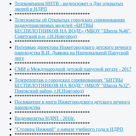
Телекомпания ННТВ - видеосюжет о Дне открытых
дверей в НДРП
*******************************
Телесюжеты об Открытых городских соревнованиях
радиоуправляемых моделей «БИТВЫ
БЕСПИЛОТНИКОВ НА ВОДЕ» (МБОУ "Школа №46",
Советский р-н, г.Н.Новгород)
*******************************
Интервью директора Нижегородского детского речного
пароходства В.И. Дьякова на Национальной Парусной
лиге
*******************************
СМИ о Международной детской парусной регате - 2017
*******************************
Телерепортаж о городских соревнованиях "БИТВЫ
БЕСПИЛОТНИКОВ НА ВОДЕ" (МБОУ "Школа №32",
Приокский район, г.Н.Новгород)
*******************************
Посвящение в юнги Нижегородского детского речного
пароходства
*******************************
Видеовизитка НДРП - 2016г.
*******************************
"Столица Нижний" о начале учебного года в НДРП
*******************************