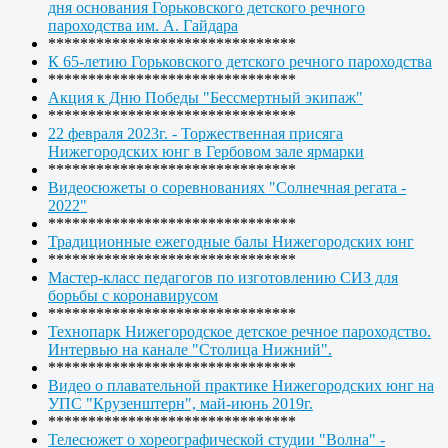
дня основания Горьковского детского речного
пароходства им. А. Гайдара
*******************************
К 65-летию Горьковского детского речного пароходства
*******************************
Акция к Дню Победы "Бессмертный экипаж"
*******************************
22 февраля 2023г. - Торжественная присяга
Нижегородских юнг в Гербовом зале ярмарки
*******************************
Видеосюжеты о соревнованиях "Солнечная регата -
2022"
*******************************
Традиционные ежегодные балы Нижегородских юнг
*******************************
Мастер-класс педагогов по изготовлению СИЗ для
борьбы с коронавирусом
*******************************
Технопарк Нижегородское детское речное пароходство.
Интервью на канале "Столица Нижний".
*******************************
Видео о плавательной практике Нижегородских юнг на
УПС "Крузенштерн", май-июнь 2019г.
*******************************
Телесюжет о хореографической студии "Волна" -