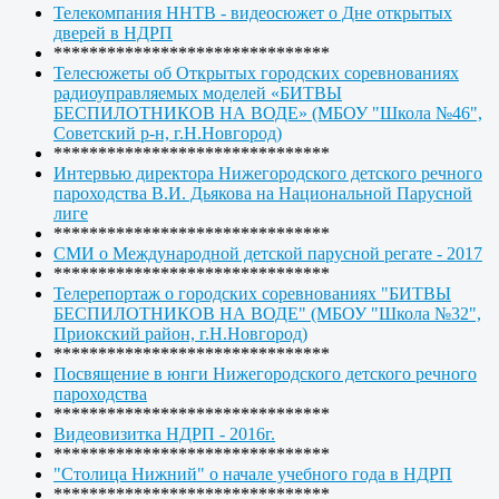
Телекомпания ННТВ - видеосюжет о Дне открытых
дверей в НДРП
*******************************
Телесюжеты об Открытых городских соревнованиях
радиоуправляемых моделей «БИТВЫ
БЕСПИЛОТНИКОВ НА ВОДЕ» (МБОУ "Школа №46",
Советский р-н, г.Н.Новгород)
*******************************
Интервью директора Нижегородского детского речного
пароходства В.И. Дьякова на Национальной Парусной
лиге
*******************************
СМИ о Международной детской парусной регате - 2017
*******************************
Телерепортаж о городских соревнованиях "БИТВЫ
БЕСПИЛОТНИКОВ НА ВОДЕ" (МБОУ "Школа №32",
Приокский район, г.Н.Новгород)
*******************************
Посвящение в юнги Нижегородского детского речного
пароходства
*******************************
Видеовизитка НДРП - 2016г.
*******************************
"Столица Нижний" о начале учебного года в НДРП
*******************************