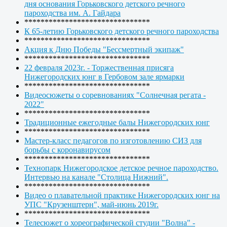
дня основания Горьковского детского речного
пароходства им. А. Гайдара
*******************************
К 65-летию Горьковского детского речного пароходства
*******************************
Акция к Дню Победы "Бессмертный экипаж"
*******************************
22 февраля 2023г. - Торжественная присяга
Нижегородских юнг в Гербовом зале ярмарки
*******************************
Видеосюжеты о соревнованиях "Солнечная регата -
2022"
*******************************
Традиционные ежегодные балы Нижегородских юнг
*******************************
Мастер-класс педагогов по изготовлению СИЗ для
борьбы с коронавирусом
*******************************
Технопарк Нижегородское детское речное пароходство.
Интервью на канале "Столица Нижний".
*******************************
Видео о плавательной практике Нижегородских юнг на
УПС "Крузенштерн", май-июнь 2019г.
*******************************
Телесюжет о хореографической студии "Волна" -