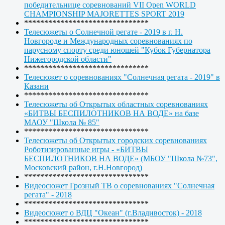
победительнице соревнований VII Open WORLD
CHAMPIONSHIP MAJORETTES SPORT 2019
*******************************
Телесюжеты о Солнечной регате - 2019 в г. Н.
Новгороде и Международных соревнованиях по
парусному спорту среди юношей "Кубок Губернатора
Нижегородской области"
*******************************
Телесюжет о соревнованиях "Солнечная регата - 2019" в
Казани
*******************************
Телесюжеты об Открытых областных соревнованиях
«БИТВЫ БЕСПИЛОТНИКОВ НА ВОДЕ» на базе
МАОУ "Школа № 85"
*******************************
Телесюжеты об Открытых городских соревнованиях
Роботизированные игры - «БИТВЫ
БЕСПИЛОТНИКОВ НА ВОДЕ» (МБОУ "Школа №73",
Московский район, г.Н.Новгород)
*******************************
Видеосюжет Грозный ТВ о соревнованиях "Солнечная
регата" - 2018
*******************************
Видеосюжет о ВДЦ "Океан" (г.Владивосток) - 2018
*******************************