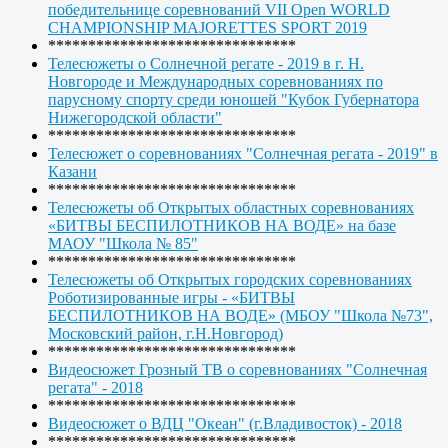
победительнице соревнований VII Open WORLD
CHAMPIONSHIP MAJORETTES SPORT 2019
*******************************
Телесюжеты о Солнечной регате - 2019 в г. Н.
Новгороде и Международных соревнованиях по
парусному спорту среди юношей "Кубок Губернатора
Нижегородской области"
*******************************
Телесюжет о соревнованиях "Солнечная регата - 2019" в
Казани
*******************************
Телесюжеты об Открытых областных соревнованиях
«БИТВЫ БЕСПИЛОТНИКОВ НА ВОДЕ» на базе
МАОУ "Школа № 85"
*******************************
Телесюжеты об Открытых городских соревнованиях
Роботизированные игры - «БИТВЫ
БЕСПИЛОТНИКОВ НА ВОДЕ» (МБОУ "Школа №73",
Московский район, г.Н.Новгород)
*******************************
Видеосюжет Грозный ТВ о соревнованиях "Солнечная
регата" - 2018
*******************************
Видеосюжет о ВДЦ "Океан" (г.Владивосток) - 2018
*******************************