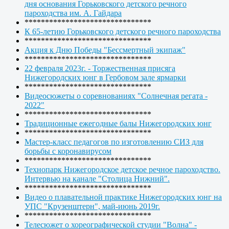
дня основания Горьковского детского речного
пароходства им. А. Гайдара
*******************************
К 65-летию Горьковского детского речного пароходства
*******************************
Акция к Дню Победы "Бессмертный экипаж"
*******************************
22 февраля 2023г. - Торжественная присяга
Нижегородских юнг в Гербовом зале ярмарки
*******************************
Видеосюжеты о соревнованиях "Солнечная регата -
2022"
*******************************
Традиционные ежегодные балы Нижегородских юнг
*******************************
Мастер-класс педагогов по изготовлению СИЗ для
борьбы с коронавирусом
*******************************
Технопарк Нижегородское детское речное пароходство.
Интервью на канале "Столица Нижний".
*******************************
Видео о плавательной практике Нижегородских юнг на
УПС "Крузенштерн", май-июнь 2019г.
*******************************
Телесюжет о хореографической студии "Волна" -