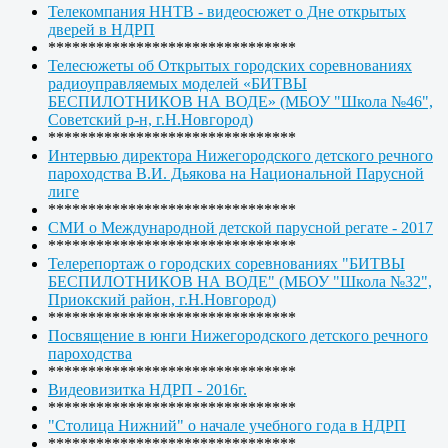
Телекомпания ННТВ - видеосюжет о Дне открытых
дверей в НДРП
*******************************
Телесюжеты об Открытых городских соревнованиях
радиоуправляемых моделей «БИТВЫ
БЕСПИЛОТНИКОВ НА ВОДЕ» (МБОУ "Школа №46",
Советский р-н, г.Н.Новгород)
*******************************
Интервью директора Нижегородского детского речного
пароходства В.И. Дьякова на Национальной Парусной
лиге
*******************************
СМИ о Международной детской парусной регате - 2017
*******************************
Телерепортаж о городских соревнованиях "БИТВЫ
БЕСПИЛОТНИКОВ НА ВОДЕ" (МБОУ "Школа №32",
Приокский район, г.Н.Новгород)
*******************************
Посвящение в юнги Нижегородского детского речного
пароходства
*******************************
Видеовизитка НДРП - 2016г.
*******************************
"Столица Нижний" о начале учебного года в НДРП
*******************************