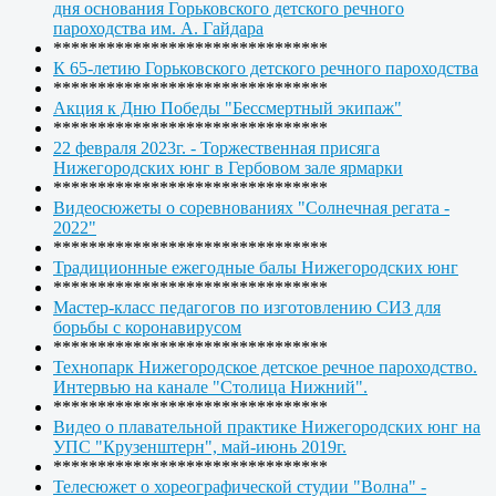
дня основания Горьковского детского речного
пароходства им. А. Гайдара
*******************************
К 65-летию Горьковского детского речного пароходства
*******************************
Акция к Дню Победы "Бессмертный экипаж"
*******************************
22 февраля 2023г. - Торжественная присяга
Нижегородских юнг в Гербовом зале ярмарки
*******************************
Видеосюжеты о соревнованиях "Солнечная регата -
2022"
*******************************
Традиционные ежегодные балы Нижегородских юнг
*******************************
Мастер-класс педагогов по изготовлению СИЗ для
борьбы с коронавирусом
*******************************
Технопарк Нижегородское детское речное пароходство.
Интервью на канале "Столица Нижний".
*******************************
Видео о плавательной практике Нижегородских юнг на
УПС "Крузенштерн", май-июнь 2019г.
*******************************
Телесюжет о хореографической студии "Волна" -