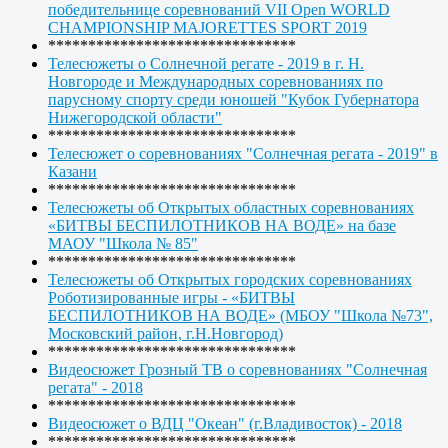
победительнице соревнований VII Open WORLD
CHAMPIONSHIP MAJORETTES SPORT 2019
*******************************
Телесюжеты о Солнечной регате - 2019 в г. Н.
Новгороде и Международных соревнованиях по
парусному спорту среди юношей "Кубок Губернатора
Нижегородской области"
*******************************
Телесюжет о соревнованиях "Солнечная регата - 2019" в
Казани
*******************************
Телесюжеты об Открытых областных соревнованиях
«БИТВЫ БЕСПИЛОТНИКОВ НА ВОДЕ» на базе
МАОУ "Школа № 85"
*******************************
Телесюжеты об Открытых городских соревнованиях
Роботизированные игры - «БИТВЫ
БЕСПИЛОТНИКОВ НА ВОДЕ» (МБОУ "Школа №73",
Московский район, г.Н.Новгород)
*******************************
Видеосюжет Грозный ТВ о соревнованиях "Солнечная
регата" - 2018
*******************************
Видеосюжет о ВДЦ "Океан" (г.Владивосток) - 2018
*******************************