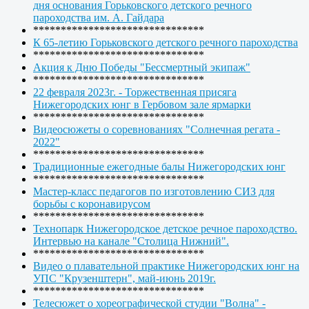
дня основания Горьковского детского речного
пароходства им. А. Гайдара
*******************************
К 65-летию Горьковского детского речного пароходства
*******************************
Акция к Дню Победы "Бессмертный экипаж"
*******************************
22 февраля 2023г. - Торжественная присяга
Нижегородских юнг в Гербовом зале ярмарки
*******************************
Видеосюжеты о соревнованиях "Солнечная регата -
2022"
*******************************
Традиционные ежегодные балы Нижегородских юнг
*******************************
Мастер-класс педагогов по изготовлению СИЗ для
борьбы с коронавирусом
*******************************
Технопарк Нижегородское детское речное пароходство.
Интервью на канале "Столица Нижний".
*******************************
Видео о плавательной практике Нижегородских юнг на
УПС "Крузенштерн", май-июнь 2019г.
*******************************
Телесюжет о хореографической студии "Волна" -