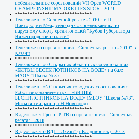
победительнице соревнований VII Open WORLD
CHAMPIONSHIP MAJORETTES SPORT 2019
*******************************
Телесюжеты о Солнечной регате - 2019 в г. Н.
Новгороде и Международных соревнованиях по
парусному спорту среди юношей "Кубок Губернатора
Нижегородской области"
*******************************
Телесюжет о соревнованиях "Солнечная регата - 2019" в
Казани
*******************************
Телесюжеты об Открытых областных соревнованиях
«БИТВЫ БЕСПИЛОТНИКОВ НА ВОДЕ» на базе
МАОУ "Школа № 85"
*******************************
Телесюжеты об Открытых городских соревнованиях
Роботизированные игры - «БИТВЫ
БЕСПИЛОТНИКОВ НА ВОДЕ» (МБОУ "Школа №73",
Московский район, г.Н.Новгород)
*******************************
Видеосюжет Грозный ТВ о соревнованиях "Солнечная
регата" - 2018
*******************************
Видеосюжет о ВДЦ "Океан" (г.Владивосток) - 2018
*******************************