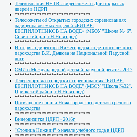
Телекомпания ННТВ - видеосюжет о Дне открытых
дверей в НДРП
*******************************
Телесюжеты об Открытых городских соревнованиях
радиоуправляемых моделей «БИТВЫ
БЕСПИЛОТНИКОВ НА ВОДЕ» (МБОУ "Школа №46",
Советский р-н, г.Н.Новгород)
*******************************
Интервью директора Нижегородского детского речного
пароходства В.И. Дьякова на Национальной Парусной
лиге
*******************************
СМИ о Международной детской парусной регате - 2017
*******************************
Телерепортаж о городских соревнованиях "БИТВЫ
БЕСПИЛОТНИКОВ НА ВОДЕ" (МБОУ "Школа №32",
Приокский район, г.Н.Новгород)
*******************************
Посвящение в юнги Нижегородского детского речного
пароходства
*******************************
Видеовизитка НДРП - 2016г.
*******************************
"Столица Нижний" о начале учебного года в НДРП
*******************************