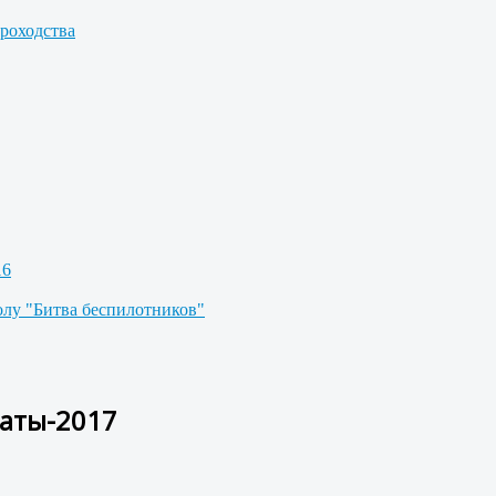
роходства
16
олу "Битва беспилотников"
аты-2017