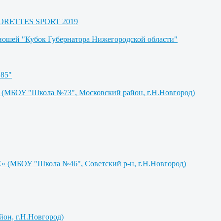
AJORETTES SPORT 2019
юношей "Кубок Губернатора Нижегородской области"
85"
БОУ "Школа №73", Московский район, г.Н.Новгород)
МБОУ "Школа №46", Советский р-н, г.Н.Новгород)
н, г.Н.Новгород)