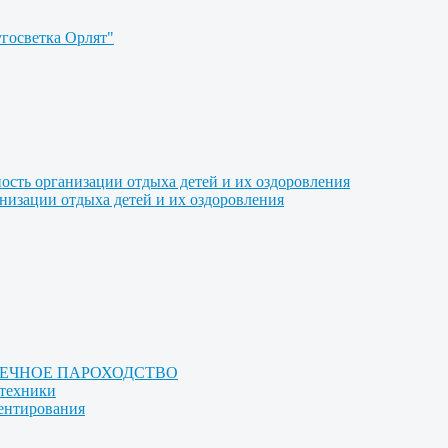
угосветка Орлят"
ость организации отдыха детей и их оздоровления
анизации отдыха детей и их оздоровления
РЕЧНОЕ ПАРОХОДСТВО
отехники
иентирования