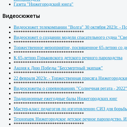
Газета "Нижегородский юнга"
Видеосюжеты
Видеосюжет телекомпании "Волга" 30 октября 2023г. - П
*******************************
Видеосюжет о создании модели спасательного судна "Св
*******************************
Торжественное мероприятие, посвященное 65-летию со дн
*******************************
К 65-летию Горьковского детского речного пароходства
*******************************
Акция к Дню Победы "Бессмертный экипаж"
*******************************
22 февраля 2023г. - Торжественная присяга Нижегородск
*******************************
Видеосюжеты о соревнованиях "Солнечная регата - 2022
*******************************
Традиционные ежегодные балы Нижегородских юнг
*******************************
Мастер-класс педагогов по изготовлению СИЗ для борьб
*******************************
Технопарк Нижегородское детское речное пароходство. 
*******************************