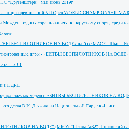
УПС "Крузенштерн", май-июнь 2019г.
бедительнице соревнований VII Open WORLD CHAMPIONSHIP M
де и Международных соревнованиях по парусному спорту среди 
Казани
 «БИТВЫ БЕСПИЛОТНИКОВ НА ВОДЕ» на базе МАОУ "Школа № 
оботизированные игры - «БИТВЫ БЕСПИЛОТНИКОВ НА ВОДЕ» (М
ата" - 2018
ей в НДРП
адиоуправляемых моделей «БИТВЫ БЕСПИЛОТНИКОВ НА ВОДЕ» (
ароходства В.И. Дьякова на Национальной Парусной лиге
СПИЛОТНИКОВ НА ВОДЕ" (МБОУ "Школа №32", Приокский райо