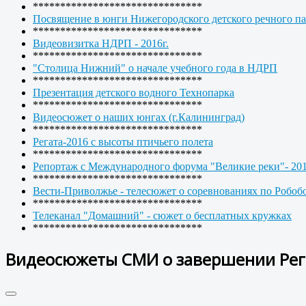
*******************************
Посвящение в юнги Нижегородского детского речного па
*******************************
Видеовизитка НДРП - 2016г.
*******************************
"Столица Нижний" о начале учебного года в НДРП
*******************************
Презентация детского водного Технопарка
*******************************
Видеосюжет о наших юнгах (г.Калининград)
*******************************
Регата-2016 с высоты птичьего полета
*******************************
Репортаж с Международного форума "Великие реки"- 20
*******************************
Вести-Приволжье - телесюжет о соревнованиях по Робоб
*******************************
Телеканал "Домашний" - сюжет о бесплатных кружках
*******************************
Видеосюжеты СМИ о завершении Рег