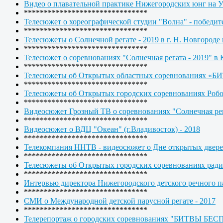
Видео о плавательной практике Нижегородских юнг на 
*******************************
Телесюжет о хореографической студии "Волна" - по
*******************************
Телесюжеты о Солнечной регате - 2019 в г. Н. Новгоро
*******************************
Телесюжет о соревнованиях "Солнечная регата - 2019" в 
*******************************
Телесюжеты об Открытых областных соревнованиях
*******************************
Телесюжеты об Открытых городских соревнованиях Р
*******************************
Видеосюжет Грозный ТВ о соревнованиях "Солнечная рег
*******************************
Видеосюжет о ВДЦ "Океан" (г.Владивосток) - 2018
*******************************
Телекомпания ННТВ - видеосюжет о Дне открытых двер
*******************************
Телесюжеты об Открытых городских соревнованиях р
*******************************
Интервью директора Нижегородского детского речного п
*******************************
СМИ о Международной детской парусной регате - 2017
*******************************
Телерепортаж о городских соревнованиях "БИТВЫ БЕ