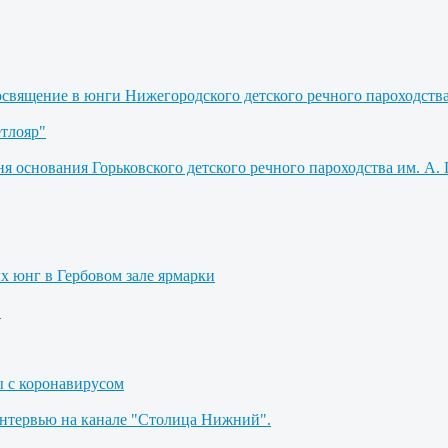
освящение в юнги Нижегородского детского речного пароходств
етлояр"
я основания Горьковского детского речного пароходства им. А. 
их юнг в Гербовом зале ярмарки
"
ы с коронавирусом
Интервью на канале "Столица Нижний".