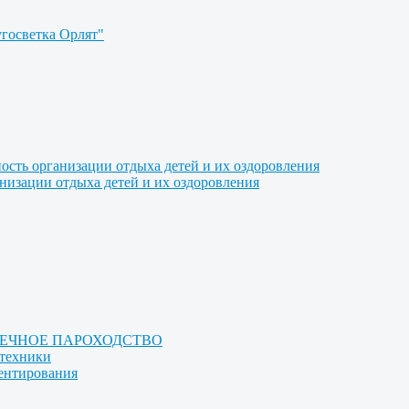
угосветка Орлят"
ость организации отдыха детей и их оздоровления
анизации отдыха детей и их оздоровления
РЕЧНОЕ ПАРОХОДСТВО
отехники
иентирования