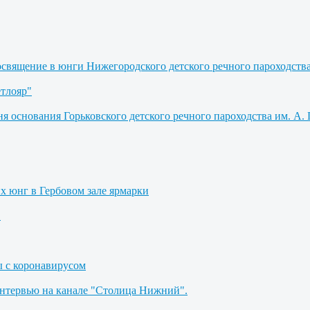
освящение в юнги Нижегородского детского речного пароходств
етлояр"
я основания Горьковского детского речного пароходства им. А. 
их юнг в Гербовом зале ярмарки
"
ы с коронавирусом
Интервью на канале "Столица Нижний".