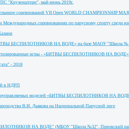
УПС "Крузенштерн", май-июнь 2019г.
бедительнице соревнований VII Open WORLD CHAMPIONSHIP M
де и Международных соревнованиях по парусному спорту среди 
Казани
 «БИТВЫ БЕСПИЛОТНИКОВ НА ВОДЕ» на базе МАОУ "Школа № 
оботизированные игры - «БИТВЫ БЕСПИЛОТНИКОВ НА ВОДЕ» (М
ата" - 2018
ей в НДРП
адиоуправляемых моделей «БИТВЫ БЕСПИЛОТНИКОВ НА ВОДЕ» (
ароходства В.И. Дьякова на Национальной Парусной лиге
СПИЛОТНИКОВ НА ВОДЕ" (МБОУ "Школа №32", Приокский райо