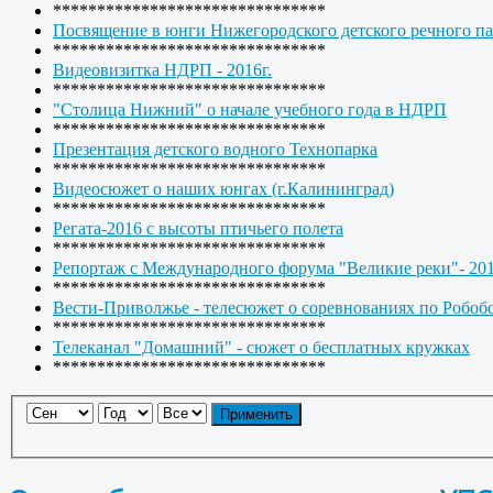
*******************************
Посвящение в юнги Нижегородского детского речного па
*******************************
Видеовизитка НДРП - 2016г.
*******************************
"Столица Нижний" о начале учебного года в НДРП
*******************************
Презентация детского водного Технопарка
*******************************
Видеосюжет о наших юнгах (г.Калининград)
*******************************
Регата-2016 с высоты птичьего полета
*******************************
Репортаж с Международного форума "Великие реки"- 20
*******************************
Вести-Приволжье - телесюжет о соревнованиях по Робоб
*******************************
Телеканал "Домашний" - сюжет о бесплатных кружках
*******************************
Применить