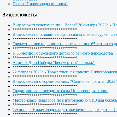
Газета "Нижегородский юнга"
Видеосюжеты
Видеосюжет телекомпании "Волга" 30 октября 2023г. - П
*******************************
Видеосюжет о создании модели спасательного судна "Св
*******************************
Торжественное мероприятие, посвященное 65-летию со дн
*******************************
К 65-летию Горьковского детского речного пароходства
*******************************
Акция к Дню Победы "Бессмертный экипаж"
*******************************
22 февраля 2023г. - Торжественная присяга Нижегородск
*******************************
Видеосюжеты о соревнованиях "Солнечная регата - 2022
*******************************
Традиционные ежегодные балы Нижегородских юнг
*******************************
Мастер-класс педагогов по изготовлению СИЗ для борьб
*******************************
Технопарк Нижегородское детское речное пароходство. 
*******************************