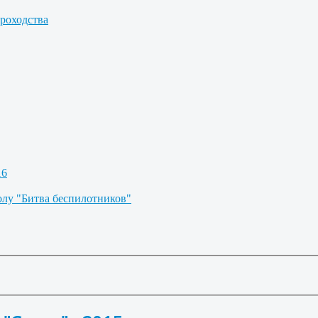
роходства
16
олу "Битва беспилотников"