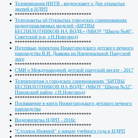
Телекомпания ННТВ - видеосюжет о Дне открытых
дверей в НДРП
*******************************
Телесюжеты об Открытых городских соревнованиях
радиоуправляемых моделей «БИТВЫ
БЕСПИЛОТНИКОВ НА ВОДЕ» (МБОУ "Школа №46",
Советский р-н, г.Н.Новгород)
*******************************
Интервью директора Нижегородского детского речного
пароходства В.И. Дьякова на Национальной Парусной
лиге
*******************************
СМИ о Международной детской парусной регате - 2017
*******************************
Телерепортаж о городских соревнованиях "БИТВЫ
БЕСПИЛОТНИКОВ НА ВОДЕ" (МБОУ "Школа №32",
Приокский район, г.Н.Новгород)
*******************************
Посвящение в юнги Нижегородского детского речного
пароходства
*******************************
Видеовизитка НДРП - 2016г.
*******************************
"Столица Нижний" о начале учебного года в НДРП
*******************************