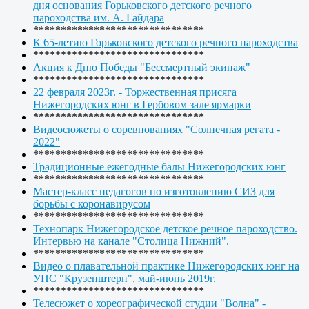
дня основания Горьковского детского речного
пароходства им. А. Гайдара
*******************************
К 65-летию Горьковского детского речного пароходства
*******************************
Акция к Дню Победы "Бессмертный экипаж"
*******************************
22 февраля 2023г. - Торжественная присяга
Нижегородских юнг в Гербовом зале ярмарки
*******************************
Видеосюжеты о соревнованиях "Солнечная регата -
2022"
*******************************
Традиционные ежегодные балы Нижегородских юнг
*******************************
Мастер-класс педагогов по изготовлению СИЗ для
борьбы с коронавирусом
*******************************
Технопарк Нижегородское детское речное пароходство.
Интервью на канале "Столица Нижний".
*******************************
Видео о плавательной практике Нижегородских юнг на
УПС "Крузенштерн", май-июнь 2019г.
*******************************
Телесюжет о хореографической студии "Волна" -