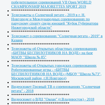
победительнице соревнований VII Open WORLD
CHAMPIONSHIP MAJORETTES SPORT 2019
*******************************
Телесюжеты о Солнечной регате - 2019 в г. Н.
Новгороде и Международных соревнованиях по
парусному спорту среди юношей "Кубок Губернатора
Нижегородской области"
*******************************
Телесюжет о соревнованиях "Солнечная регата - 2019" в
Казани
*******************************
Телесюжеты об Открытых областных соревнованиях
«БИТВЫ БЕСПИЛОТНИКОВ НА ВОДЕ» на базе
МАОУ "Школа № 85"
*******************************
Телесюжеты об Открытых городских соревнованиях
Роботизированные игры - «БИТВЫ
БЕСПИЛОТНИКОВ НА ВОДЕ» (МБОУ "Школа №73",
Московский район, г.Н.Новгород)
*******************************
Видеосюжет Грозный ТВ о соревнованиях "Солнечная
регата" - 2018
*******************************
Видеосюжет о ВДЦ "Океан" (г.Владивосток) - 2018
*******************************