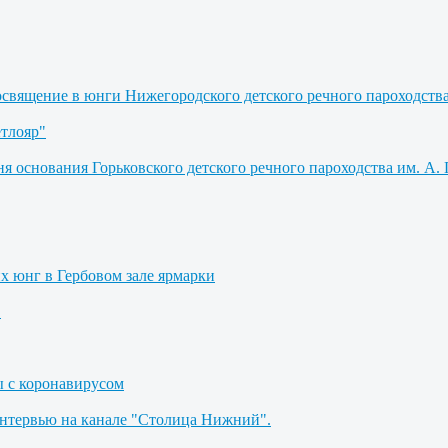
освящение в юнги Нижегородского детского речного пароходств
етлояр"
я основания Горьковского детского речного пароходства им. А. 
их юнг в Гербовом зале ярмарки
"
ы с коронавирусом
Интервью на канале "Столица Нижний".