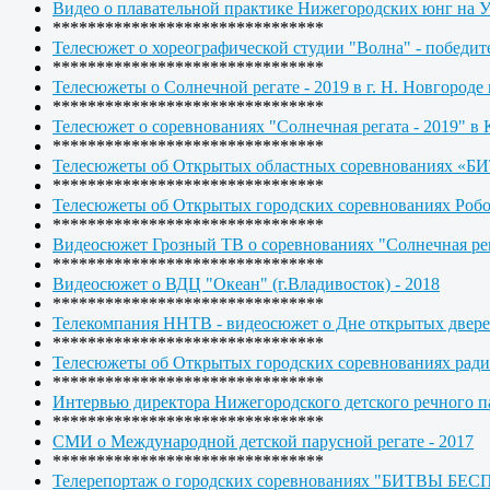
Видео о плавательной практике Нижегородских юнг на 
*******************************
Телесюжет о хореографической студии "Волна" - по
*******************************
Телесюжеты о Солнечной регате - 2019 в г. Н. Новгоро
*******************************
Телесюжет о соревнованиях "Солнечная регата - 2019" в 
*******************************
Телесюжеты об Открытых областных соревнованиях
*******************************
Телесюжеты об Открытых городских соревнованиях Р
*******************************
Видеосюжет Грозный ТВ о соревнованиях "Солнечная рег
*******************************
Видеосюжет о ВДЦ "Океан" (г.Владивосток) - 2018
*******************************
Телекомпания ННТВ - видеосюжет о Дне открытых двер
*******************************
Телесюжеты об Открытых городских соревнованиях р
*******************************
Интервью директора Нижегородского детского речного п
*******************************
СМИ о Международной детской парусной регате - 2017
*******************************
Телерепортаж о городских соревнованиях "БИТВЫ БЕ