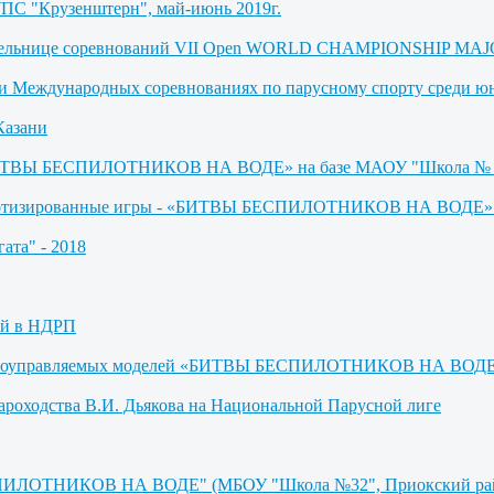
УПС "Крузенштерн", май-июнь 2019г.
бедительнице соревнований VII Open WORLD CHAMPIONSHIP M
де и Международных соревнованиях по парусному спорту среди 
Казани
 «БИТВЫ БЕСПИЛОТНИКОВ НА ВОДЕ» на базе МАОУ "Школа № 
оботизированные игры - «БИТВЫ БЕСПИЛОТНИКОВ НА ВОДЕ» (М
ата" - 2018
ей в НДРП
адиоуправляемых моделей «БИТВЫ БЕСПИЛОТНИКОВ НА ВОДЕ» (
ароходства В.И. Дьякова на Национальной Парусной лиге
СПИЛОТНИКОВ НА ВОДЕ" (МБОУ "Школа №32", Приокский райо