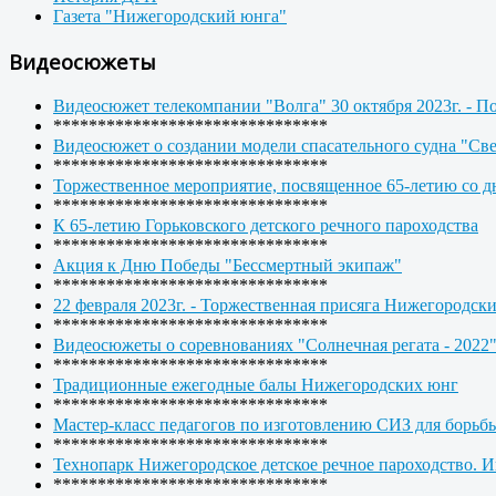
Газета "Нижегородский юнга"
Видеосюжеты
Видеосюжет телекомпании "Волга" 30 октября 2023г. - П
*******************************
Видеосюжет о создании модели спасательного судна "Св
*******************************
Торжественное мероприятие, посвященное 65-летию со дн
*******************************
К 65-летию Горьковского детского речного пароходства
*******************************
Акция к Дню Победы "Бессмертный экипаж"
*******************************
22 февраля 2023г. - Торжественная присяга Нижегородск
*******************************
Видеосюжеты о соревнованиях "Солнечная регата - 2022
*******************************
Традиционные ежегодные балы Нижегородских юнг
*******************************
Мастер-класс педагогов по изготовлению СИЗ для борьб
*******************************
Технопарк Нижегородское детское речное пароходство. 
*******************************