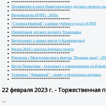
*******************************
Посвящение в юнги Нижегородского детского речного па
*******************************
Видеовизитка НДРП - 2016г.
*******************************
"Столица Нижний" о начале учебного года в НДРП
*******************************
Презентация детского водного Технопарка
*******************************
Видеосюжет о наших юнгах (г.Калининград)
*******************************
Регата-2016 с высоты птичьего полета
*******************************
Репортаж с Международного форума "Великие реки"- 20
*******************************
Вести-Приволжье - телесюжет о соревнованиях по Робоб
*******************************
Телеканал "Домашний" - сюжет о бесплатных кружках
*******************************
22 февраля 2023 г. - Торжественная