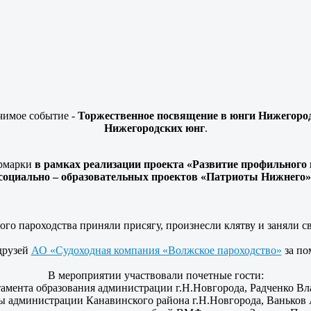
ачимое событие -
Торжественное посвящение в юнги Нижегородс
Нижегородских юнг
.
ярмарки
в рамках реализации проекта «Развитие профильного
социально – образовательных проектов «Патриоты Нижнего»
го пароходства приняли присягу, произнесли клятву и заняли 
друзей
АО «Судоходная компания «Волжское пароходство»
за по
В мероприятии участвовали почетные гости:
тамента образования администрации г.Н.Новгорода, Радченко В
авы администрации Канавинского района г.Н.Новгорода, Ваньков