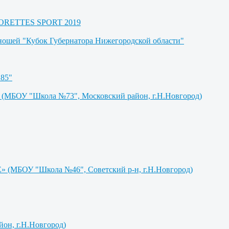
AJORETTES SPORT 2019
юношей "Кубок Губернатора Нижегородской области"
85"
БОУ "Школа №73", Московский район, г.Н.Новгород)
МБОУ "Школа №46", Советский р-н, г.Н.Новгород)
н, г.Н.Новгород)