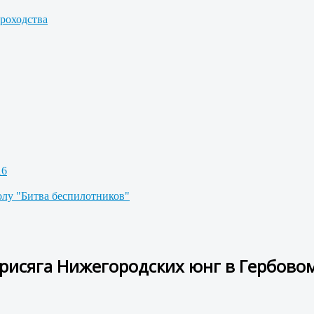
роходства
16
олу "Битва беспилотников"
 присяга Нижегородских юнг в Гербов