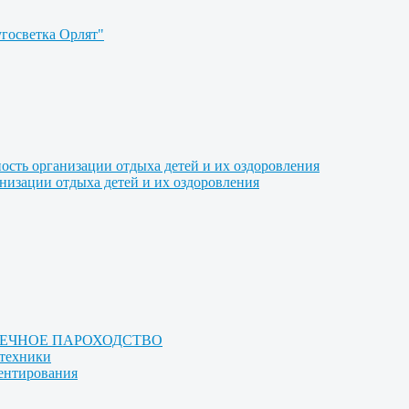
угосветка Орлят"
ость организации отдыха детей и их оздоровления
анизации отдыха детей и их оздоровления
РЕЧНОЕ ПАРОХОДСТВО
отехники
иентирования