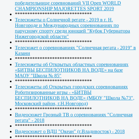
победительнице соревнований VII Open WORLD
CHAMPIONSHIP MAJORETTES SPORT 2019
*******************************
Телесюжеты о Солнечной регате - 2019 в г. Н.
Новгороде и Международных соревнованиях по
парусному спорту среди юношей "Кубок Губернатора
Нижегородской области"
*******************************
Телесюжет о соревнованиях "Солнечная регата - 2019" в
Казани
*******************************
Телесюжеты об Открытых областных соревнованиях
«БИТВЫ БЕСПИЛОТНИКОВ НА ВОДЕ» на базе
МАОУ "Школа № 85"
*******************************
Телесюжеты об Открытых городских соревнованиях
Роботизированные игры - «БИТВЫ
БЕСПИЛОТНИКОВ НА ВОДЕ» (МБОУ "Школа №73",
Московский район, г.Н.Новгород)
*******************************
Видеосюжет Грозный ТВ о соревнованиях "Солнечная
регата" - 2018
*******************************
Видеосюжет о ВДЦ "Океан" (г.Владивосток) - 2018
*******************************