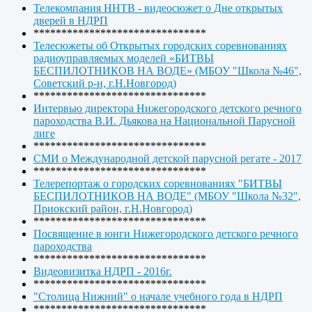
Телекомпания ННТВ - видеосюжет о Дне открытых
дверей в НДРП
*******************************
Телесюжеты об Открытых городских соревнованиях
радиоуправляемых моделей «БИТВЫ
БЕСПИЛОТНИКОВ НА ВОДЕ» (МБОУ "Школа №46",
Советский р-н, г.Н.Новгород)
*******************************
Интервью директора Нижегородского детского речного
пароходства В.И. Дьякова на Национальной Парусной
лиге
*******************************
СМИ о Международной детской парусной регате - 2017
*******************************
Телерепортаж о городских соревнованиях "БИТВЫ
БЕСПИЛОТНИКОВ НА ВОДЕ" (МБОУ "Школа №32",
Приокский район, г.Н.Новгород)
*******************************
Посвящение в юнги Нижегородского детского речного
пароходства
*******************************
Видеовизитка НДРП - 2016г.
*******************************
"Столица Нижний" о начале учебного года в НДРП
*******************************