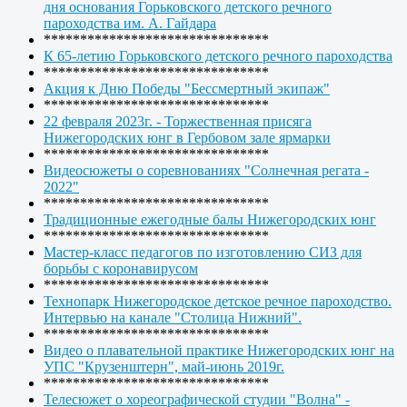
дня основания Горьковского детского речного
пароходства им. А. Гайдара
*******************************
К 65-летию Горьковского детского речного пароходства
*******************************
Акция к Дню Победы "Бессмертный экипаж"
*******************************
22 февраля 2023г. - Торжественная присяга
Нижегородских юнг в Гербовом зале ярмарки
*******************************
Видеосюжеты о соревнованиях "Солнечная регата -
2022"
*******************************
Традиционные ежегодные балы Нижегородских юнг
*******************************
Мастер-класс педагогов по изготовлению СИЗ для
борьбы с коронавирусом
*******************************
Технопарк Нижегородское детское речное пароходство.
Интервью на канале "Столица Нижний".
*******************************
Видео о плавательной практике Нижегородских юнг на
УПС "Крузенштерн", май-июнь 2019г.
*******************************
Телесюжет о хореографической студии "Волна" -