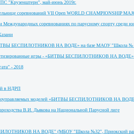
УПС "Крузенштерн", май-июнь 2019г.
бедительнице соревнований VII Open WORLD CHAMPIONSHIP M
де и Международных соревнованиях по парусному спорту среди 
Казани
 «БИТВЫ БЕСПИЛОТНИКОВ НА ВОДЕ» на базе МАОУ "Школа № 
оботизированные игры - «БИТВЫ БЕСПИЛОТНИКОВ НА ВОДЕ» (М
ата" - 2018
ей в НДРП
адиоуправляемых моделей «БИТВЫ БЕСПИЛОТНИКОВ НА ВОДЕ» (
ароходства В.И. Дьякова на Национальной Парусной лиге
СПИЛОТНИКОВ НА ВОДЕ" (МБОУ "Школа №32", Приокский райо