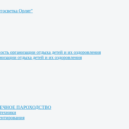
угосветка Орлят"
ость организации отдыха детей и их оздоровления
анизации отдыха детей и их оздоровления
РЕЧНОЕ ПАРОХОДСТВО
отехники
иентирования