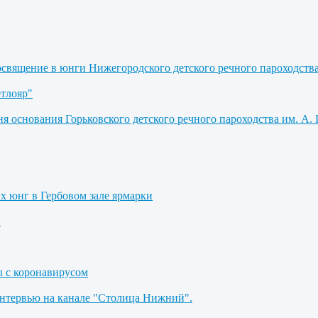
освящение в юнги Нижегородского детского речного пароходств
етлояр"
я основания Горьковского детского речного пароходства им. А. 
их юнг в Гербовом зале ярмарки
"
ы с коронавирусом
Интервью на канале "Столица Нижний".