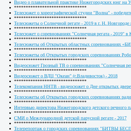
Видео о плавательной практике Нижегородских юнг на 
*******************************
Телесюжет о хореографической студии "Волна" - по
*******************************
Телесюжеты о Солнечной регате - 2019 в г. Н. Новгоро
*******************************
Телесюжет о соревнованиях "Солнечная регата - 2019" в 
*******************************
Телесюжеты об Открытых областных соревнованиях
*******************************
Телесюжеты об Открытых городских соревнованиях Р
*******************************
Видеосюжет Грозный ТВ о соревнованиях "Солнечная рег
*******************************
Видеосюжет о ВДЦ "Океан" (г.Владивосток) - 2018
*******************************
Телекомпания ННТВ - видеосюжет о Дне открытых двер
*******************************
Телесюжеты об Открытых городских соревнованиях р
*******************************
Интервью директора Нижегородского детского речного п
*******************************
СМИ о Международной детской парусной регате - 2017
*******************************
Телерепортаж о городских соревнованиях "БИТВЫ БЕ