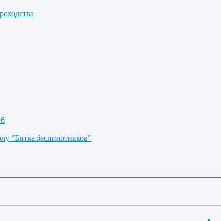
роходства
16
олу "Битва беспилотников"