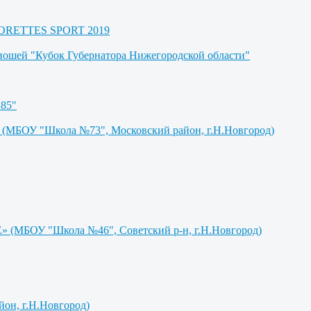
AJORETTES SPORT 2019
юношей "Кубок Губернатора Нижегородской области"
85"
БОУ "Школа №73", Московский район, г.Н.Новгород)
МБОУ "Школа №46", Советский р-н, г.Н.Новгород)
н, г.Н.Новгород)