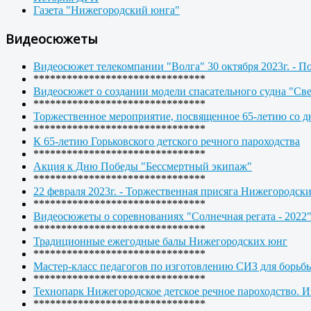
Газета "Нижегородский юнга"
Видеосюжеты
Видеосюжет телекомпании "Волга" 30 октября 2023г. - П
*******************************
Видеосюжет о создании модели спасательного судна "Св
*******************************
Торжественное мероприятие, посвященное 65-летию со дн
*******************************
К 65-летию Горьковского детского речного пароходства
*******************************
Акция к Дню Победы "Бессмертный экипаж"
*******************************
22 февраля 2023г. - Торжественная присяга Нижегородск
*******************************
Видеосюжеты о соревнованиях "Солнечная регата - 2022
*******************************
Традиционные ежегодные балы Нижегородских юнг
*******************************
Мастер-класс педагогов по изготовлению СИЗ для борьб
*******************************
Технопарк Нижегородское детское речное пароходство. 
*******************************