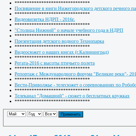
*******************************
Посвящение в юнги Нижегородского детского речного па
*******************************
Видеовизитка НДРП - 2016г.
*******************************
"Столица Нижний" о начале учебного года в НДРП
*******************************
Презентация детского водного Технопарка
*******************************
Видеосюжет о наших юнгах (г.Калининград)
*******************************
Регата-2016 с высоты птичьего полета
*******************************
Репортаж с Международного форума "Великие реки"- 20
*******************************
Вести-Приволжье - телесюжет о соревнованиях по Робоб
*******************************
Телеканал "Домашний" - сюжет о бесплатных кружках
*******************************
Применить