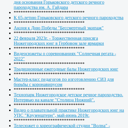
дня основания Горьковского детского речного
пароходства им. А. Гайдара
*******************************
К 65-летию Горьковского детского речного пароходства
*******************************
Акция к Дню Победы "Бессмертный экипаж"
*******************************
22 февраля 2023г. - Торжественная присяга
Нижегородских юнг в Гербовом зале ярмарки
*******************************
Видеосюжеты о соревнованиях "Солнечная регата -
2022"
*******************************
Традиционные ежегодные балы Нижегородских юнг
*******************************
Мастер-класс педагогов по изготовлению СИЗ для
борьбы с коронавирусом
*******************************
Технопарк Нижегородское детское речное пароходство.
Интервью на канале "Столица Нижний".
*******************************
Видео о плавательной практике Нижегородских юнг на
УПС "Крузенштерн", май-июнь 2019г.
*******************************
Телесюжет о хореографической студии "Волна" -