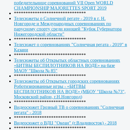
победительнице соревнований VII Open WORLD
CHAMPIONSHIP MAJORETTES SPORT 2019
*******************************
Телесюжеты о Солнечной регате - 2019 в г. Н.
Новгороде и Международных соревнованиях по
парусному спорту среди юношей "Кубок Губернатора
Нижегородской области"
*******************************
Телесюжет о соревнованиях "Солнечная регата - 2019" в
Казани
*******************************
Телесюжеты об Открытых областных соревнованиях
«БИТВЫ БЕСПИЛОТНИКОВ НА ВОДЕ» на базе
МАОУ "Школа № 85"
*******************************
Телесюжеты об Открытых городских соревнованиях
Роботизированные игры - «БИТВЫ
БЕСПИЛОТНИКОВ НА ВОДЕ» (МБОУ "Школа №73",
Московский район, г.Н.Новгород)
*******************************
Видеосюжет Грозный ТВ о соревнованиях "Солнечная
регата" - 2018
*******************************
Видеосюжет о ВДЦ "Океан" (г.Владивосток) - 2018
*******************************