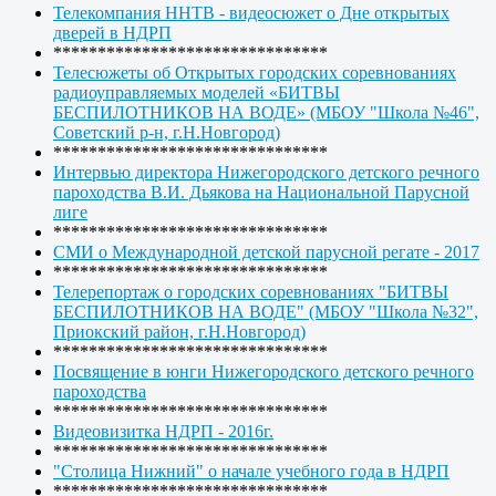
Телекомпания ННТВ - видеосюжет о Дне открытых
дверей в НДРП
*******************************
Телесюжеты об Открытых городских соревнованиях
радиоуправляемых моделей «БИТВЫ
БЕСПИЛОТНИКОВ НА ВОДЕ» (МБОУ "Школа №46",
Советский р-н, г.Н.Новгород)
*******************************
Интервью директора Нижегородского детского речного
пароходства В.И. Дьякова на Национальной Парусной
лиге
*******************************
СМИ о Международной детской парусной регате - 2017
*******************************
Телерепортаж о городских соревнованиях "БИТВЫ
БЕСПИЛОТНИКОВ НА ВОДЕ" (МБОУ "Школа №32",
Приокский район, г.Н.Новгород)
*******************************
Посвящение в юнги Нижегородского детского речного
пароходства
*******************************
Видеовизитка НДРП - 2016г.
*******************************
"Столица Нижний" о начале учебного года в НДРП
*******************************