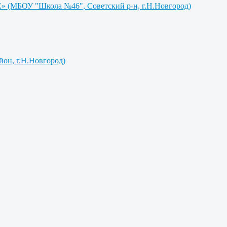
МБОУ "Школа №46", Советский р-н, г.Н.Новгород)
н, г.Н.Новгород)