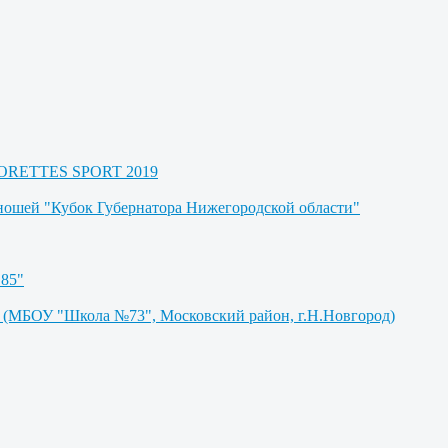
AJORETTES SPORT 2019
юношей "Кубок Губернатора Нижегородской области"
85"
БОУ "Школа №73", Московский район, г.Н.Новгород)