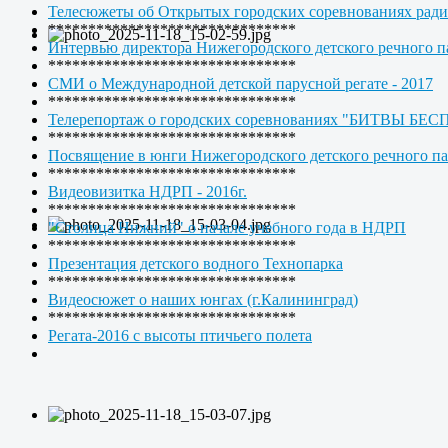
Телесюжеты об Открытых городских соревнованиях р
*******************************
Интервью директора Нижегородского детского речного п
*******************************
СМИ о Международной детской парусной регате - 2017
*******************************
Телерепортаж о городских соревнованиях "БИТВЫ БЕ
*******************************
Посвящение в юнги Нижегородского детского речного па
*******************************
Видеовизитка НДРП - 2016г.
*******************************
"Столица Нижний" о начале учебного года в НДРП
*******************************
Презентация детского водного Технопарка
*******************************
Видеосюжет о наших юнгах (г.Калининград)
*******************************
Регата-2016 с высоты птичьего полета