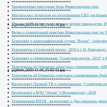
*******************************
Традиционные ежегодные балы Нижегородских юнг
*******************************
Мастер-класс педагогов по изготовлению СИЗ для борьб
*******************************
Технопарк Нижегородское детское речное пароходство. 
*******************************
Видео о плавательной практике Нижегородских юнг на 
*******************************
Телесюжет о хореографической студии "Волна" - по
*******************************
Телесюжеты о Солнечной регате - 2019 в г. Н. Новгоро
*******************************
Телесюжет о соревнованиях "Солнечная регата - 2019" в 
*******************************
Телесюжеты об Открытых областных соревнованиях
*******************************
Телесюжеты об Открытых городских соревнованиях Р
*******************************
Видеосюжет Грозный ТВ о соревнованиях "Солнечная рег
*******************************
Видеосюжет о ВДЦ "Океан" (г.Владивосток) - 2018
*******************************
Телекомпания ННТВ - видеосюжет о Дне открытых двер
*******************************