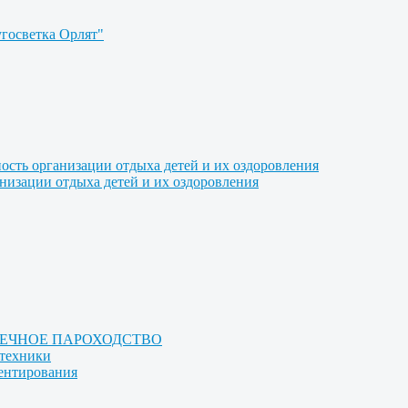
угосветка Орлят"
ость организации отдыха детей и их оздоровления
анизации отдыха детей и их оздоровления
РЕЧНОЕ ПАРОХОДСТВО
отехники
иентирования