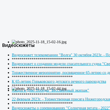
Видеосюжеты
Видеосюжет телекомпании "Волга" 30 октября 2023г. - П
*******************************
Видеосюжет о создании модели спасательного судна "Св
*******************************
Торжественное мероприятие, посвященное 65-летию со дн
*******************************
К 65-летию Горьковского детского речного пароходства
*******************************
Акция к Дню Победы "Бессмертный экипаж"
*******************************
22 февраля 2023г. - Торжественная присяга Нижегородск
*******************************
Видеосюжеты о соревнованиях "Солнечная регата - 2022