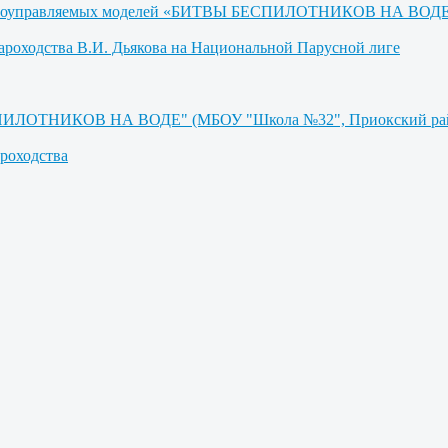
адиоуправляемых моделей «БИТВЫ БЕСПИЛОТНИКОВ НА ВОДЕ» (
ароходства В.И. Дьякова на Национальной Парусной лиге
СПИЛОТНИКОВ НА ВОДЕ" (МБОУ "Школа №32", Приокский райо
роходства