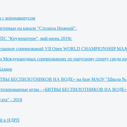
ы с коронавирусом
Интервью на канале "Столица Нижний".
УПС "Крузенштерн", май-июнь 2019г.
бедительнице соревнований VII Open WORLD CHAMPIONSHIP M
де и Международных соревнованиях по парусному спорту среди 
Казани
 «БИТВЫ БЕСПИЛОТНИКОВ НА ВОДЕ» на базе МАОУ "Школа № 
оботизированные игры - «БИТВЫ БЕСПИЛОТНИКОВ НА ВОДЕ» (М
ата" - 2018
ей в НДРП