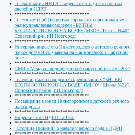
Телекомпания ННТВ - видеосюжет о Дне открытых
дверей в НДРП
*******************************
Телесюжеты об Открытых городских соревнованиях
радиоуправляемых моделей «БИТВЫ
БЕСПИЛОТНИКОВ НА ВОДЕ» (МБОУ "Школа №46",
Советский р-н, г.Н.Новгород)
*******************************
Интервью директора Нижегородского детского речного
пароходства В.И. Дьякова на Национальной Парусной
лиге
*******************************
СМИ о Международной детской парусной регате - 2017
*******************************
Телерепортаж о городских соревнованиях "БИТВЫ
БЕСПИЛОТНИКОВ НА ВОДЕ" (МБОУ "Школа №32",
Приокский район, г.Н.Новгород)
*******************************
Посвящение в юнги Нижегородского детского речного
пароходства
*******************************
Видеовизитка НДРП - 2016г.
*******************************
"Столица Нижний" о начале учебного года в НДРП
*******************************