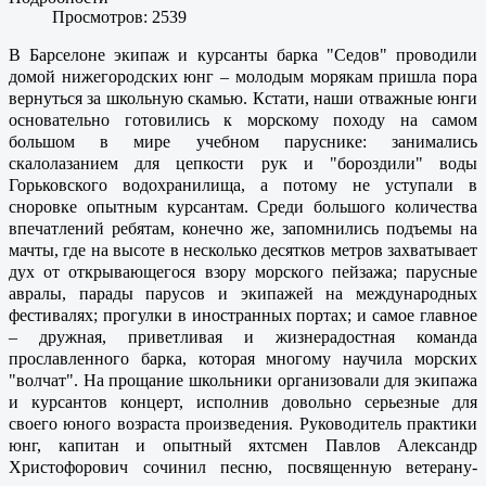
Просмотров: 2539
В Барселоне экипаж и курсанты барка "Седов" проводили
домой нижегородских юнг – молодым морякам пришла пора
вернуться за школьную скамью. Кстати, наши отважные юнги
основательно готовились к морскому походу на самом
большом в мире учебном паруснике: занимались
скалолазанием для цепкости рук и "бороздили" воды
Горьковского водохранилища, а потому не уступали в
сноровке опытным курсантам. Среди большого количества
впечатлений ребятам, конечно же, запомнились подъемы на
мачты, где на высоте в несколько десятков метров захватывает
дух от открывающегося взору морского пейзажа; парусные
авралы, парады парусов и экипажей на международных
фестивалях; прогулки в иностранных портах; и самое главное
– дружная, приветливая и жизнерадостная команда
прославленного барка, которая многому научила морских
"волчат". На прощание школьники организовали для экипажа
и курсантов концерт, исполнив довольно серьезные для
своего юного возраста произведения. Руководитель практики
юнг, капитан и опытный яхтсмен Павлов Александр
Христофорович сочинил песню, посвященную ветерану-