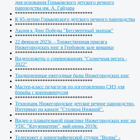
дня основания Горьковского детского речного
пароходства им. А. Гайдара
*******************************
К 65-летию Горьковского детского речного пароходства
*******************************
Акция к Дню Победы "Бессмертный экипаж"
*******************************
22 февраля 2023г. - Торжественная присяга
Нижегородских юнг в Гербовом зале ярмарки
*******************************
Видеосюжеты о соревнованиях "Солнечная регата -
2022"
*******************************
Традиционные ежегодные балы Нижегородских юнг
*******************************
Мастер-класс педагогов по изготовлению СИЗ для
борьбы с коронавирусом
*******************************
Технопарк Нижегородское детское речное пароходство.
Интервью на канале "Столица Нижний".
*******************************
Видео о плавательной практике Нижегородских юнг на
УПС "Крузенштерн", май-июнь 2019г.
*******************************
Телесюжет о хореографической студии "Волна" -