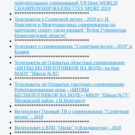
победительнице соревнований VII Open WORLD
CHAMPIONSHIP MAJORETTES SPORT 2019
*******************************
Телесюжеты о Солнечной регате - 2019 в г. Н.
Новгороде и Международных соревнованиях по
парусному спорту среди юношей "Кубок Губернатора
Нижегородской области"
*******************************
Телесюжет о соревнованиях "Солнечная регата - 2019" в
Казани
*******************************
Телесюжеты об Открытых областных соревнованиях
«БИТВЫ БЕСПИЛОТНИКОВ НА ВОДЕ» на базе
МАОУ "Школа № 85"
*******************************
Телесюжеты об Открытых городских соревнованиях
Роботизированные игры - «БИТВЫ
БЕСПИЛОТНИКОВ НА ВОДЕ» (МБОУ "Школа №73",
Московский район, г.Н.Новгород)
*******************************
Видеосюжет Грозный ТВ о соревнованиях "Солнечная
регата" - 2018
*******************************
Видеосюжет о ВДЦ "Океан" (г.Владивосток) - 2018
*******************************