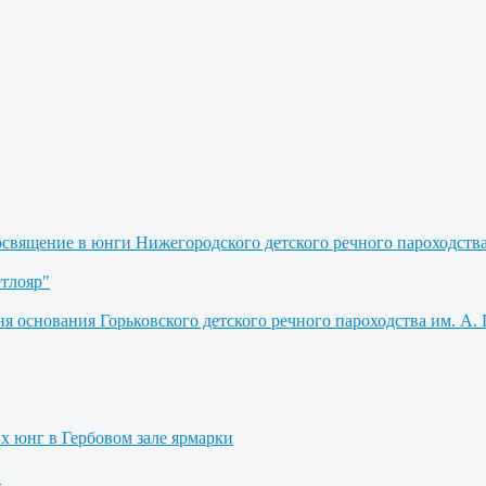
освящение в юнги Нижегородского детского речного пароходств
етлояр"
я основания Горьковского детского речного пароходства им. А. 
их юнг в Гербовом зале ярмарки
"