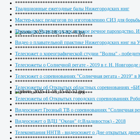
*******************************
Традиционные ежегодные балы Нижегородских юнг
*******************************
Мастер-класс педагогов по изготовлению СИЗ для борьб
*******************************
Технопарк Нижегородское детское речное пароходство. 
*******************************
Видео о плавательной практике Нижегородских юнг на 
*******************************
Телесюжет о хореографической студии "Волна" - по
*******************************
Телесюжеты о Солнечной регате - 2019 в г. Н. Новгоро
*******************************
Телесюжет о соревнованиях "Солнечная регата - 2019" в 
*******************************
Телесюжеты об Открытых областных соревнованиях
*******************************
Телесюжеты об Открытых городских соревнованиях Р
*******************************
Видеосюжет Грозный ТВ о соревнованиях "Солнечная рег
*******************************
Видеосюжет о ВДЦ "Океан" (г.Владивосток) - 2018
*******************************
Телекомпания ННТВ - видеосюжет о Дне открытых двер
*******************************