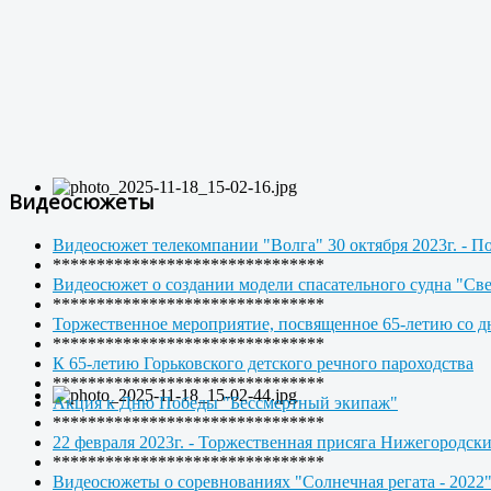
Видеосюжеты
Видеосюжет телекомпании "Волга" 30 октября 2023г. - П
*******************************
Видеосюжет о создании модели спасательного судна "Св
*******************************
Торжественное мероприятие, посвященное 65-летию со дн
*******************************
К 65-летию Горьковского детского речного пароходства
*******************************
Акция к Дню Победы "Бессмертный экипаж"
*******************************
22 февраля 2023г. - Торжественная присяга Нижегородск
*******************************
Видеосюжеты о соревнованиях "Солнечная регата - 2022