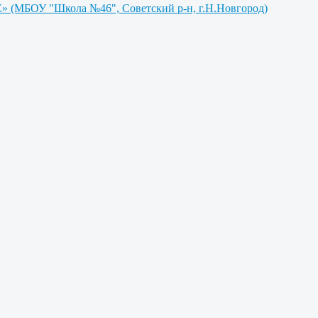
МБОУ "Школа №46", Советский р-н, г.Н.Новгород)