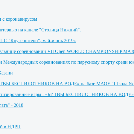
ы с коронавирусом
Интервью на канале "Столица Нижний".
УПС "Крузенштерн", май-июнь 2019г.
бедительнице соревнований VII Open WORLD CHAMPIONSHIP M
де и Международных соревнованиях по парусному спорту среди 
Казани
 «БИТВЫ БЕСПИЛОТНИКОВ НА ВОДЕ» на базе МАОУ "Школа № 
оботизированные игры - «БИТВЫ БЕСПИЛОТНИКОВ НА ВОДЕ» (М
ата" - 2018
ей в НДРП