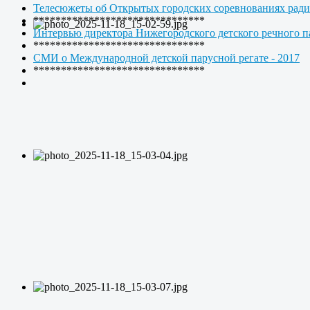
Телесюжеты об Открытых городских соревнованиях р
*******************************
Интервью директора Нижегородского детского речного п
*******************************
СМИ о Международной детской парусной регате - 2017
*******************************