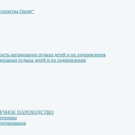
угосветка Орлят"
ость организации отдыха детей и их оздоровления
анизации отдыха детей и их оздоровления
РЕЧНОЕ ПАРОХОДСТВО
отехники
иентирования