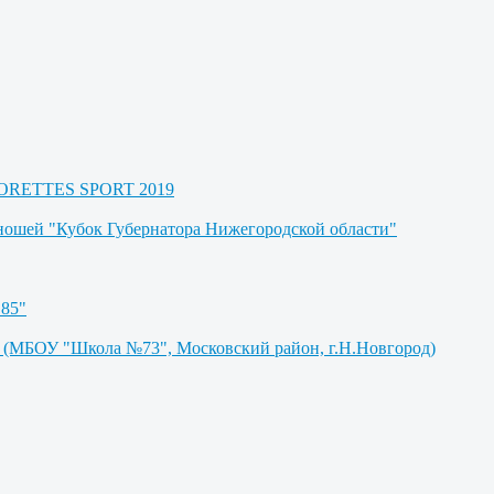
AJORETTES SPORT 2019
юношей "Кубок Губернатора Нижегородской области"
85"
БОУ "Школа №73", Московский район, г.Н.Новгород)