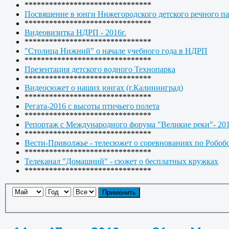
*******************************
Посвящение в юнги Нижегородского детского речного па
*******************************
Видеовизитка НДРП - 2016г.
*******************************
"Столица Нижний" о начале учебного года в НДРП
*******************************
Презентация детского водного Технопарка
*******************************
Видеосюжет о наших юнгах (г.Калининград)
*******************************
Регата-2016 с высоты птичьего полета
*******************************
Репортаж с Международного форума "Великие реки"- 20
*******************************
Вести-Приволжье - телесюжет о соревнованиях по Робоб
*******************************
Телеканал "Домашний" - сюжет о бесплатных кружках
*******************************
Применить