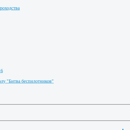
роходства
16
олу "Битва беспилотников"