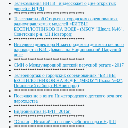
Телекомпания ННТВ - видеосюжет о Дне открытых
дверей в НДРП
*******************************
Телесюжеты об Открытых городских соревнованиях
радиоуправляемых моделей «БИТВЫ
БЕСПИЛОТНИКОВ НА ВОДЕ» (МБОУ "Школа №46",
Советский р-н, г.Н.Новгород)
*******************************
Интервью директора Нижегородского детского речного
пароходства В.И. Дьякова на Национальной Парусной
лиге
*******************************
СМИ о Международной детской парусной регате - 2017
*******************************
Телерепортаж о городских соревнованиях "БИТВЫ
БЕСПИЛОТНИКОВ НА ВОДЕ" (МБОУ "Школа №32",
Приокский район, г.Н.Новгород)
*******************************
Посвящение в юнги Нижегородского детского речного
пароходства
*******************************
Видеовизитка НДРП - 2016г.
*******************************
"Столица Нижний" о начале учебного года в НДРП
*******************************