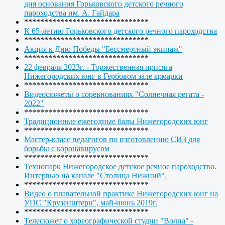
дня основания Горьковского детского речного
пароходства им. А. Гайдара
*******************************
К 65-летию Горьковского детского речного пароходства
*******************************
Акция к Дню Победы "Бессмертный экипаж"
*******************************
22 февраля 2023г. - Торжественная присяга
Нижегородских юнг в Гербовом зале ярмарки
*******************************
Видеосюжеты о соревнованиях "Солнечная регата -
2022"
*******************************
Традиционные ежегодные балы Нижегородских юнг
*******************************
Мастер-класс педагогов по изготовлению СИЗ для
борьбы с коронавирусом
*******************************
Технопарк Нижегородское детское речное пароходство.
Интервью на канале "Столица Нижний".
*******************************
Видео о плавательной практике Нижегородских юнг на
УПС "Крузенштерн", май-июнь 2019г.
*******************************
Телесюжет о хореографической студии "Волна" -