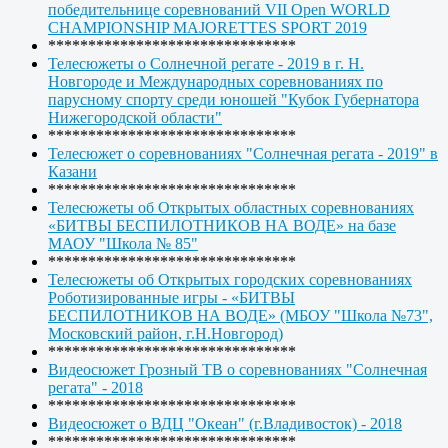
победительнице соревнований VII Open WORLD
CHAMPIONSHIP MAJORETTES SPORT 2019
*******************************
Телесюжеты о Солнечной регате - 2019 в г. Н.
Новгороде и Международных соревнованиях по
парусному спорту среди юношей "Кубок Губернатора
Нижегородской области"
*******************************
Телесюжет о соревнованиях "Солнечная регата - 2019" в
Казани
*******************************
Телесюжеты об Открытых областных соревнованиях
«БИТВЫ БЕСПИЛОТНИКОВ НА ВОДЕ» на базе
МАОУ "Школа № 85"
*******************************
Телесюжеты об Открытых городских соревнованиях
Роботизированные игры - «БИТВЫ
БЕСПИЛОТНИКОВ НА ВОДЕ» (МБОУ "Школа №73",
Московский район, г.Н.Новгород)
*******************************
Видеосюжет Грозный ТВ о соревнованиях "Солнечная
регата" - 2018
*******************************
Видеосюжет о ВДЦ "Океан" (г.Владивосток) - 2018
*******************************