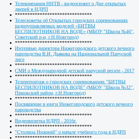
Телекомпания ННТВ - видеосюжет о Дне открытых
дверей в НДРП
*******************************
Телесюжеты об Открытых городских соревнованиях
радиоуправляемых моделей «БИТВЫ
БЕСПИЛОТНИКОВ НА ВОДЕ» (МБОУ "Школа №46",
Советский р-н, г.Н.Новгород)
*******************************
Интервью директора Нижегородского детского речного
пароходства В.И. Дьякова на Национальной Парусной
лиге
*******************************
СМИ о Международной детской парусной регате - 2017
*******************************
Телерепортаж о городских соревнованиях "БИТВЫ
БЕСПИЛОТНИКОВ НА ВОДЕ" (МБОУ "Школа №32",
Приокский район, г.Н.Новгород)
*******************************
Посвящение в юнги Нижегородского детского речного
пароходства
*******************************
Видеовизитка НДРП - 2016г.
*******************************
"Столица Нижний" о начале учебного года в НДРП
*******************************