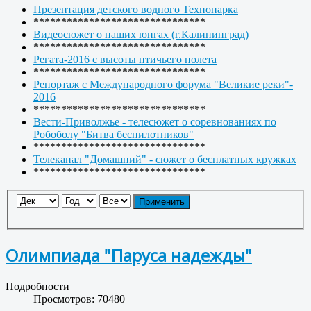
Презентация детского водного Технопарка
*******************************
Видеосюжет о наших юнгах (г.Калининград)
*******************************
Регата-2016 с высоты птичьего полета
*******************************
Репортаж с Международного форума "Великие реки"-
2016
*******************************
Вести-Приволжье - телесюжет о соревнованиях по
Робоболу "Битва беспилотников"
*******************************
Телеканал "Домашний" - сюжет о бесплатных кружках
*******************************
Применить
Олимпиада "Паруса надежды"
Подробности
Просмотров: 70480