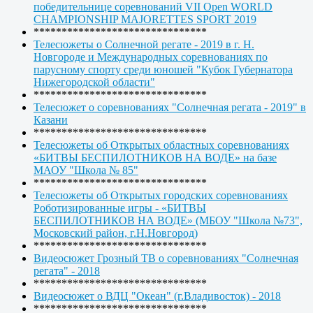
победительнице соревнований VII Open WORLD
CHAMPIONSHIP MAJORETTES SPORT 2019
*******************************
Телесюжеты о Солнечной регате - 2019 в г. Н.
Новгороде и Международных соревнованиях по
парусному спорту среди юношей "Кубок Губернатора
Нижегородской области"
*******************************
Телесюжет о соревнованиях "Солнечная регата - 2019" в
Казани
*******************************
Телесюжеты об Открытых областных соревнованиях
«БИТВЫ БЕСПИЛОТНИКОВ НА ВОДЕ» на базе
МАОУ "Школа № 85"
*******************************
Телесюжеты об Открытых городских соревнованиях
Роботизированные игры - «БИТВЫ
БЕСПИЛОТНИКОВ НА ВОДЕ» (МБОУ "Школа №73",
Московский район, г.Н.Новгород)
*******************************
Видеосюжет Грозный ТВ о соревнованиях "Солнечная
регата" - 2018
*******************************
Видеосюжет о ВДЦ "Океан" (г.Владивосток) - 2018
*******************************