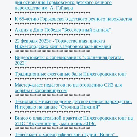
дня основания Горьковского детского речного
пароходства им. А. Гайдара
*******************************
К 65-летию Горьковского детского речного пароходства
*******************************
Акция к Дню Победы "Бессмертный экипаж"
*******************************
22 февраля 2023г. - Торжественная присяга
Нижегородских юнг в Гербовом зале ярмарки
*******************************
Видеосюжеты о соревнованиях "Солнечная регата -
2022"
*******************************
Традиционные ежегодные балы Нижегородских юнг
*******************************
Мастер-класс педагогов по изготовлению СИЗ для
борьбы с коронавирусом
*******************************
Технопарк Нижегородское детское речное пароходство.
Интервью на канале "Столица Нижний".
*******************************
Видео о плавательной практике Нижегородских юнг на
УПС "Крузенштерн", май-июнь 2019г.
*******************************
Телесюжет о хореографической студии "Волна" -