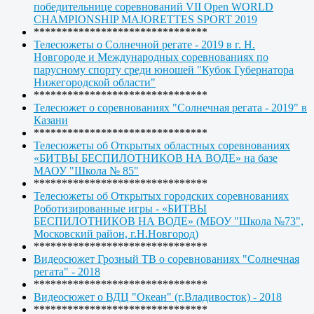
победительнице соревнований VII Open WORLD
CHAMPIONSHIP MAJORETTES SPORT 2019
*******************************
Телесюжеты о Солнечной регате - 2019 в г. Н.
Новгороде и Международных соревнованиях по
парусному спорту среди юношей "Кубок Губернатора
Нижегородской области"
*******************************
Телесюжет о соревнованиях "Солнечная регата - 2019" в
Казани
*******************************
Телесюжеты об Открытых областных соревнованиях
«БИТВЫ БЕСПИЛОТНИКОВ НА ВОДЕ» на базе
МАОУ "Школа № 85"
*******************************
Телесюжеты об Открытых городских соревнованиях
Роботизированные игры - «БИТВЫ
БЕСПИЛОТНИКОВ НА ВОДЕ» (МБОУ "Школа №73",
Московский район, г.Н.Новгород)
*******************************
Видеосюжет Грозный ТВ о соревнованиях "Солнечная
регата" - 2018
*******************************
Видеосюжет о ВДЦ "Океан" (г.Владивосток) - 2018
*******************************