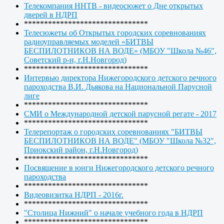
Телекомпания ННТВ - видеосюжет о Дне открытых
дверей в НДРП
*******************************
Телесюжеты об Открытых городских соревнованиях
радиоуправляемых моделей «БИТВЫ
БЕСПИЛОТНИКОВ НА ВОДЕ» (МБОУ "Школа №46",
Советский р-н, г.Н.Новгород)
*******************************
Интервью директора Нижегородского детского речного
пароходства В.И. Дьякова на Национальной Парусной
лиге
*******************************
СМИ о Международной детской парусной регате - 2017
*******************************
Телерепортаж о городских соревнованиях "БИТВЫ
БЕСПИЛОТНИКОВ НА ВОДЕ" (МБОУ "Школа №32",
Приокский район, г.Н.Новгород)
*******************************
Посвящение в юнги Нижегородского детского речного
пароходства
*******************************
Видеовизитка НДРП - 2016г.
*******************************
"Столица Нижний" о начале учебного года в НДРП
*******************************