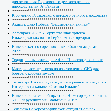
дня основания Горьковского детского речного
пароходства им. А. Гайдара
*******************************
К 65-летию Горьковского детского речного пароходства
*******************************
Акция к Дню Победы "Бессмертный экипаж"
*******************************
22 февраля 2023г. - Торжественная присяга
Нижегородских юнг в Гербовом зале ярмарки
*******************************
Видеосюжеты о соревнованиях "Солнечная регата -
2022"
*******************************
Традиционные ежегодные балы Нижегородских юнг
*******************************
Мастер-класс педагогов по изготовлению СИЗ для
борьбы с коронавирусом
*******************************
Технопарк Нижегородское детское речное пароходство.
Интервью на канале "Столица Нижний".
*******************************
Видео о плавательной практике Нижегородских юнг на
УПС "Крузенштерн", май-июнь 2019г.
*******************************
Телесюжет о хореографической студии "Волна" -