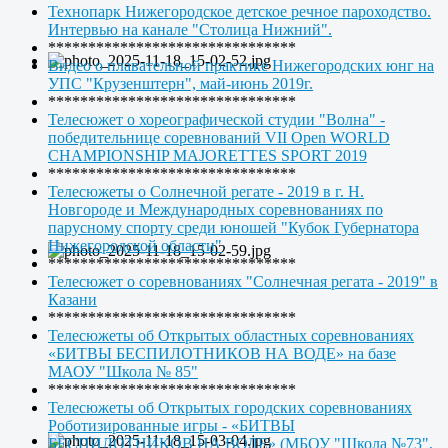
Технопарк Нижегородское детское речное пароходство.
Интервью на канале "Столица Нижний".
*******************************
Видео о плавательной практике Нижегородских юнг на
УПС "Крузенштерн", май-июнь 2019г.
*******************************
Телесюжет о хореографической студии "Волна" -
победительнице соревнований VII Open WORLD
CHAMPIONSHIP MAJORETTES SPORT 2019
*******************************
Телесюжеты о Солнечной регате - 2019 в г. Н.
Новгороде и Международных соревнованиях по
парусному спорту среди юношей "Кубок Губернатора
Нижегородской области"
*******************************
Телесюжет о соревнованиях "Солнечная регата - 2019" в
Казани
*******************************
Телесюжеты об Открытых областных соревнованиях
«БИТВЫ БЕСПИЛОТНИКОВ НА ВОДЕ» на базе
МАОУ "Школа № 85"
*******************************
Телесюжеты об Открытых городских соревнованиях
Роботизированные игры - «БИТВЫ
БЕСПИЛОТНИКОВ НА ВОДЕ» (МБОУ "Школа №73",