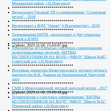
Московский район, г.Н.Новгород)
*******************************
Видеосюжет Грозный ТВ о соревнованиях "Солнечная
регата" - 2018
*******************************
Видеосюжет о ВДЦ "Океан" (г.Владивосток) - 2018
*******************************
Телекомпания ННТВ - видеосюжет о Дне открытых
дверей в НДРП
*******************************
Телесюжеты об Открытых городских соревнованиях
радиоуправляемых моделей «БИТВЫ
БЕСПИЛОТНИКОВ НА ВОДЕ» (МБОУ "Школа №46",
Советский р-н, г.Н.Новгород)
*******************************
Интервью директора Нижегородского детского речного
пароходства В.И. Дьякова на Национальной Парусной
лиге
*******************************
СМИ о Международной детской парусной регате - 2017
*******************************
Телерепортаж о городских соревнованиях "БИТВЫ
БЕСПИЛОТНИКОВ НА ВОДЕ" (МБОУ "Школа №32",
Приокский район, г.Н.Новгород)
*******************************