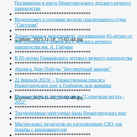
Посвящение в юнги Нижегородского детского речного
пароходства
*******************************
Видеосюжет о создании модели спасательного судна
"Светлояр"
*******************************
Торжественное мероприятие, посвященное 65-летию со
дня основания Горьковского детского речного
пароходства им. А. Гайдара
*******************************
К 65-летию Горьковского детского речного пароходства
*******************************
Акция к Дню Победы "Бессмертный экипаж"
*******************************
22 февраля 2023г. - Торжественная присяга
Нижегородских юнг в Гербовом зале ярмарки
*******************************
Видеосюжеты о соревнованиях "Солнечная регата -
2022"
*******************************
Традиционные ежегодные балы Нижегородских юнг
*******************************
Мастер-класс педагогов по изготовлению СИЗ для
борьбы с коронавирусом
*******************************